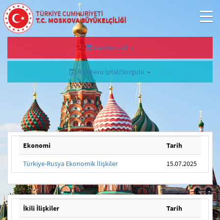
TÜRKİYE CUMHURİYETİ
T.C. MOSKOVA BÜYÜKELÇİLİĞİ
Randevu Al
Randevu İptal/Sorgula
Ekonomi
Tarih
Türkiye-Rusya Ekonomik İlişkiler
15.07.2025
İkili İlişkiler
Tarih