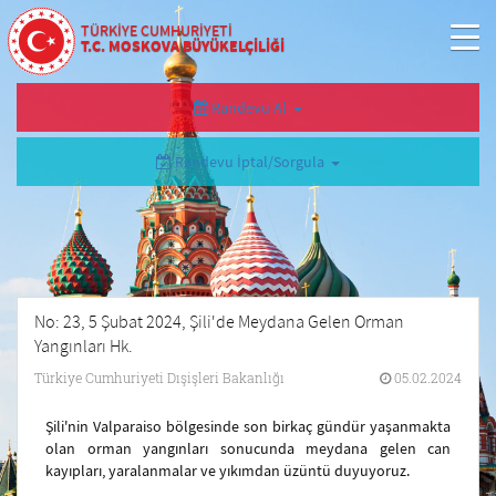
TÜRKİYE CUMHURİYETİ
T.C. MOSKOVA BÜYÜKELÇİLİĞİ
Randevu Al
Randevu İptal/Sorgula
No: 23, 5 Şubat 2024, Şili'de Meydana Gelen Orman
Yangınları Hk.
Türkiye Cumhuriyeti Dışişleri Bakanlığı
05.02.2024
Şili'nin Valparaiso bölgesinde son birkaç gündür yaşanmakta
olan orman yangınları sonucunda meydana gelen can
kayıpları, yaralanmalar ve yıkımdan üzüntü duyuyoruz.