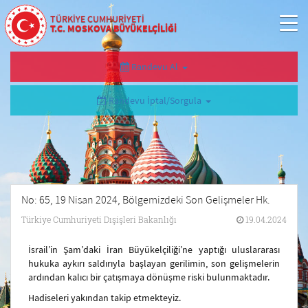
TÜRKİYE CUMHURİYETİ
T.C. MOSKOVA BÜYÜKELÇİLİĞİ
Randevu Al
Randevu İptal/Sorgula
No: 65, 19 Nisan 2024, Bölgemizdeki Son Gelişmeler Hk.
Türkiye Cumhuriyeti Dışişleri Bakanlığı
19.04.2024
İsrail’in Şam’daki İran Büyükelçiliği’ne yaptığı uluslararası
hukuka aykırı saldırıyla başlayan gerilimin, son gelişmelerin
ardından kalıcı bir çatışmaya dönüşme riski bulunmaktadır.
Hadiseleri yakından takip etmekteyiz.