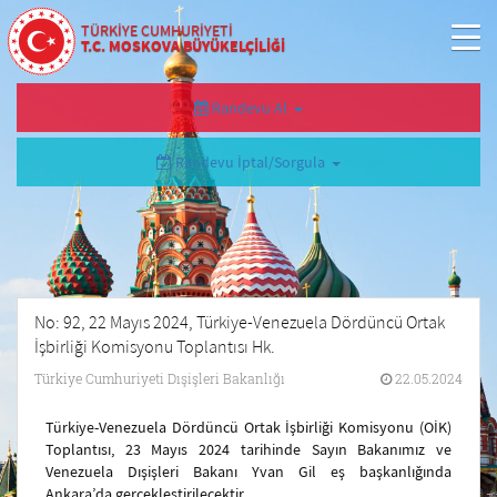
TÜRKİYE CUMHURİYETİ
T.C. MOSKOVA BÜYÜKELÇİLİĞİ
Randevu Al
Randevu İptal/Sorgula
No: 92, 22 Mayıs 2024, Türkiye-Venezuela Dördüncü Ortak
İşbirliği Komisyonu Toplantısı Hk.
Türkiye Cumhuriyeti Dışişleri Bakanlığı
22.05.2024
Türkiye-Venezuela Dördüncü Ortak İşbirliği Komisyonu (OİK)
Toplantısı, 23 Mayıs 2024 tarihinde Sayın Bakanımız ve
Venezuela Dışişleri Bakanı Yvan Gil eş başkanlığında
Ankara’da gerçekleştirilecektir.