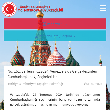
TÜRKİYE CUMHURİYETİ
T.C. MOSKOVA BÜYÜKELÇİLİĞİ
Randevu Al
Randevu İptal/Sorgula
No: 151, 29 Temmuz 2024, Venezuela’da Gerçekleştirilen
Cumhurbaşkanlığı Seçimleri Hk.
Türkiye Cumhuriyeti Dışişleri Bakanlığı
29.07.2024
Venezuela’da 28 Temmuz 2024 tarihinde düzenlenen
Cumhurbaşkanlığı seçimlerinin barış ve huzur ortamında
gerçekleştirilmiş olmasından memnuniyet duyuyoruz.