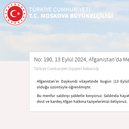
TÜRKİYE CUMHURİYETİ
T.C. MOSKOVA BÜYÜKELÇİLİĞİ
No: 190, 13 Eylül 2024, Afganistan’da M
Türkiye Cumhuriyeti Dışişleri Bakanlığı
Afganistan’ın Daykundi vilayetinde bugün (13 Eylül)
olduğu üzüntüyle öğrenilmiştir.
Bu menfur saldırıyı şiddetle kınıyoruz. Saldırıda hayat
dost ve kardeş Afgan halkına taziyelerimizi iletiyoruz.