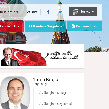
Türkçe
k İşlemleri
İletişim
Randevu Al
Randevu Sorgula
Randevu İptali
Tanju Bilgiç
Büyükelçi
Büyükelçinin Mesajı
Büyükelçinin Özgeçmişi