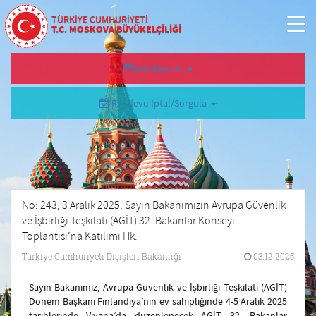
TÜRKİYE CUMHURİYETİ
T.C. MOSKOVA BÜYÜKELÇİLİĞİ
Randevu Al
Randevu İptal/Sorgula
No: 243, 3 Aralık 2025, Sayın Bakanımızın Avrupa Güvenlik
ve İşbirliği Teşkilatı (AGİT) 32. Bakanlar Konseyi
Toplantısı’na Katılımı Hk.
Türkiye Cumhuriyeti Dışişleri Bakanlığı
03.12.2025
Sayın Bakanımız, Avrupa Güvenlik ve İşbirliği Teşkilatı (AGİT)
Dönem Başkanı Finlandiya’nın ev sahipliğinde 4-5 Aralık 2025
tarihlerinde Viyana’da düzenlenecek AGİT 32. Bakanlar