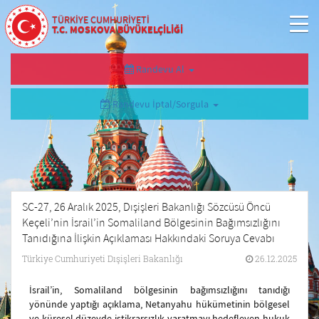
TÜRKİYE CUMHURİYETİ
T.C. MOSKOVA BÜYÜKELÇİLİĞİ
Randevu Al
Randevu İptal/Sorgula
SC-27, 26 Aralık 2025, Dışişleri Bakanlığı Sözcüsü Öncü
Keçeli’nin İsrail’in Somaliland Bölgesinin Bağımsızlığını
Tanıdığına İlişkin Açıklaması Hakkındaki Soruya Cevabı
Türkiye Cumhuriyeti Dışişleri Bakanlığı
26.12.2025
İsrail’in, Somaliland bölgesinin bağımsızlığını tanıdığı
yönünde yaptığı açıklama, Netanyahu hükümetinin bölgesel
ve küresel düzeyde istikrarsızlık yaratmayı hedefleyen hukuk