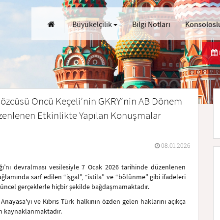
Büyükelçilik
Bilgi Notları
Konsoloslu
ğı Sözcüsü Öncü Keçeli’nin GKRY’nin AB Dönem
üzenlenen Etkinlikte Yapılan Konuşmalar
08.01.2026
’nı devralması vesilesiyle 7 Ocak 2026 tarihinde düzenlenen
ğlamında sarf edilen “işgal”, “istila” ve “bölünme” gibi ifadeleri
 güncel gerçeklerle hiçbir şekilde bağdaşmamaktadır.
a Anayasa'yı ve Kıbrıs Türk halkının özden gelen haklarını açıkça
an kaynaklanmaktadır.