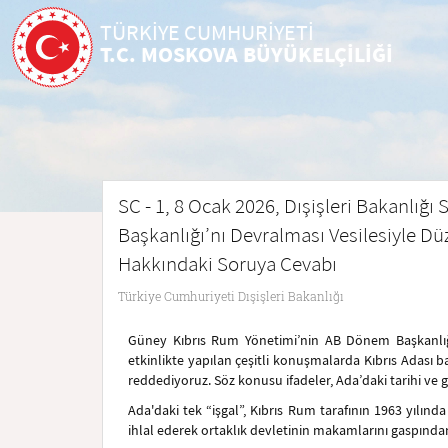
TÜRKİYE CUMHURİYETİ
T.C. MOSKOVA BÜYÜKELÇİLİĞİ
SC - 1, 8 Ocak 2026, Dışişleri Bakanlı
Başkanlığı’nı Devralması Vesilesiyle D
Hakkındaki Soruya Cevabı
Türkiye Cumhuriyeti Dışişleri Bakanlığı
Güney Kıbrıs Rum Yönetimi’nin AB Dönem Başkanlığı
etkinlikte yapılan çeşitli konuşmalarda Kıbrıs Adası ba
reddediyoruz. Söz konusu ifadeler, Ada’daki tarihi ve
Ada'daki tek “işgal”, Kıbrıs Rum tarafının 1963 yılınd
ihlal ederek ortaklık devletinin makamlarını gaspınd