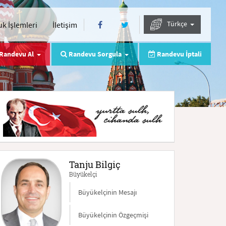
Türkçe
k İşlemleri
İletişim
Randevu Al
Randevu Sorgula
Randevu İptali
Tanju Bilgiç
Büyükelçi
Büyükelçinin Mesajı
Büyükelçinin Özgeçmişi