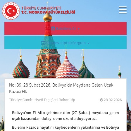
TÜRKİYE CUMHURİYETİ
T.C. MOSKOVA BÜYÜKELÇİLİĞİ
Randevu Al
Randevu İptal/Sorgula
No: 39, 28 Şubat 2026, Bolivya’da Meydana Gelen Uçak
Kazası Hk.
Türkiye Cumhuriyeti Dışişleri Bakanlığı
28.02.2026
Bolivya’nın El Alto şehrinde dün (27 Şubat) meydana gelen
uçak kazasından dolayı derin üzüntü duyuyoruz.
Bu elim kazada hayatını kaybedenlerin yakınlarına ve Bolivya